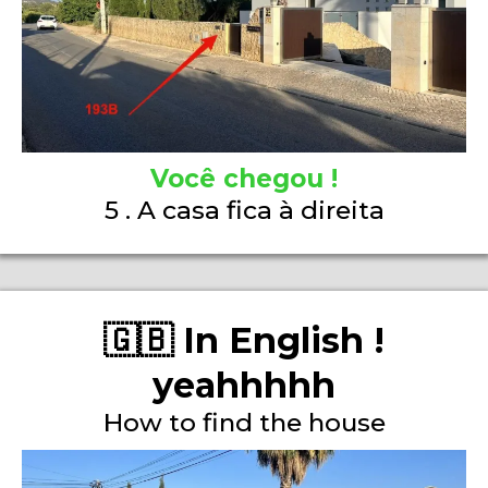
Você chegou !
5 . A casa fica à direita
🇬🇧 In English !
yeahhhhh
How to find the house